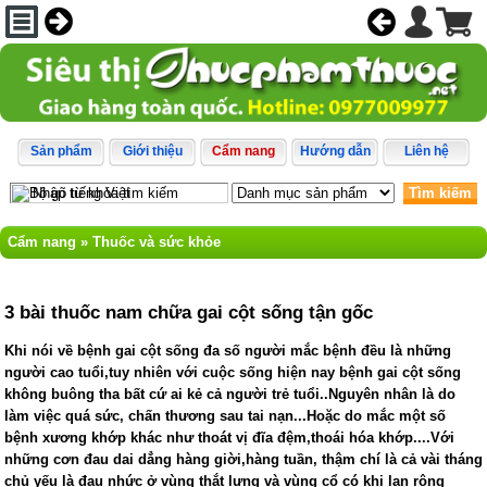
Sản phẩm
Giới thiệu
Cẩm nang
Hướng dẫn
Liên hệ
Tìm kiếm
Cẩm nang
»
Thuốc và sức khỏe
3 bài thuốc nam chữa gai cột sống tận gốc
Khi nói về bệnh gai cột sống đa số người mắc bệnh đều là những
người cao tuổi,tuy nhiên với cuộc sống hiện nay bệnh gai cột sống
không buông tha bất cứ ai kẻ cả người trẻ tuổi..Nguyên nhân là do
làm việc quá sức, chấn thương sau tai nạn...Hoặc do mắc một số
bệnh xương khớp khác như thoát vị đĩa đệm,thoái hóa khớp....Với
những cơn đau dai dẳng hàng giời,hàng tuần, thậm chí là cả vài tháng
chủ yếu là đau nhức ở vùng thắt lưng và vùng cổ có khi lan rộng