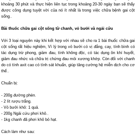
khoảng 30 phút và thực hiện liên tục trong khoảng 20-30 ngày bạn sẽ thấy
được công dụng tuyệt vời của nó ít nhất là trong việc chữa bệnh gai cột
sống..
Bài thuốc chữa gai cột sống từ chanh, vỏ bưởi và ngải cứu
Với 3 loại nguyên này khi kết hợp với nhau sẽ cho ra 1 bài thuốc chữa gai
cột sống rất hiệu nghiệm, Vì lý trong vỏ bưởi có vị đắng, cay, tính bình có
tác dụng trừ phong, giảm đau, tính không độc, có tác dụng ôn khí huyết,
giảm đau nhức và chữa trị chứng đau mỏi xương khớp. Còn đối với chanh
do có tính axit cao có tính sát khuẩn, giúp tăng cường hệ miễn dịch cho cơ
thể..
Chuẩn bị:
- 200g đường phèn.
- 2 lít rượu trắng.
- Vỏ bưởi khô: 1 quả.
- 200g Ngải cứu phơi khô..
- 1kg chanh đã phơi khô bỏ hạt.
Cách làm như sau: