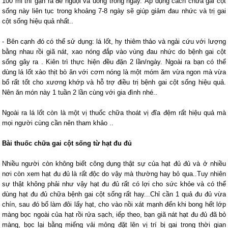
100 ml thì gạn ra để nguội và uống trong ngày. Áp dụng cách chữa gai cột
sống này liên tục trong khoảng 7-8 ngày sẽ giúp giảm đau nhức và trị gai
cột sống hiệu quả nhất..
- Bên cạnh đó có thể sử dụng: lá lốt, hy thiêm thảo và ngải cứu với lượng
bằng nhau rồi giã nát, xao nóng đắp vào vùng đau nhức do bệnh gai cột
sống gây ra . Kiên trì thực hiện đều đặn 2 lần/ngày. Ngoài ra bạn có thể
dùng lá lốt xào thịt bò ăn với cơm nóng là một móm ăm vừa ngon mà vừa
bổ rất tốt cho xương khớp và hỗ trợ điều trị bệnh gai cột sống hiệu quả.
Nên ăn món này 1 tuần 2 lần cùng với gia đình nhé..
Ngoài ra lá lốt còn là một vị thuốc chữa thoát vị đĩa đệm rất hiệu quả mà
mọi người cùng cần nên tham khảo ..
Bài thuốc chữa gai cột sống từ hạt đu đủ
Nhiều người còn không biết công dụng thật sự của hạt đủ đủ và ở nhiều
nơi còn xem hạt đu đủ là rất độc do vậy mà thường hay bỏ qua..Tuy nhiên
sự thật không phải như vậy hạt đu đủ rất có lợi cho sức khỏe và có thể
dùng hạt đu đủ chữa bệnh gai cột sống rất hay...Chỉ cần 1 quả đu đủ vừa
chín, sau đó bổ làm đôi lấy hạt, cho vào nồi xát mạnh đến khi bong hết lớp
màng bọc ngoài của hạt rồi rửa sạch, iếp theo, bạn giã nát hạt đu đủ đã bỏ
màng, bọc lại bằng miếng vải mỏng đặt lên vị trí bị gai trong thời gian