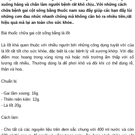
xuống háng và chân làm người bệnh rất khó chịu..Với những cách
chữa bệnh gai cột sống bằng thuốc nam sau đây giúp các bạn đẩy lùi
những cơn đau nhức nhanh chóng mà không cần bỏ ra nhiều tiền,rất
hiệu quả mà lại an toàn cho sức khỏe..
Bài thuốc chữa gai cột sống bằng lá lốt
Lá lốt khá quen thuộc với nhiều người bởi những công dụng tuyệt vời của
lá lốt rất tốt cho sức khỏe, đặc biệt là các bệnh lý về xương khớp. Với đặc
điểm mọc hoang trong vùng rừng núi hoặc môi trường ẩm thấp với số
lượng rất nhiều, Thường dùng lá để phơi khô và đôi khi có thể dùng rễ,
thân và hoa..
Chuẩn bị
- Gai tầm xoong: 16g.
- Thiên niện kiện: 12g.
- Lá lốt 20g.
Cách làm:
- Cho tất cả các nguyên liệu trên đem sắc chung với 400 ml nước và còn