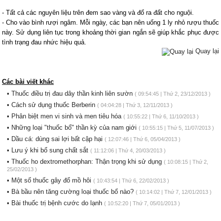
- Tất cả các nguyên liệu trên đem sao vàng và đổ ra đất cho nguội.
- Cho vào bình rượi ngâm. Mỗi ngày, các bạn nên uống 1 ly nhỏ rượu thuốc
này. Sử dụng liên tục trong khoảng thời gian ngắn sẽ giúp khắc phục được
tình trạng đau nhức hiệu quả.
Quay lại
Các bài viết khác
• Thuốc điều trị đau dây thần kinh liên sườn
( 09:54:45 | Thứ 2, 23/12/2013 )
• Cách sử dụng thuốc Berberin
( 04:04:28 | Thứ 3, 12/11/2013 )
• Phân biệt men vi sinh và men tiêu hóa
( 10:55:22 | Thứ 6, 11/10/2013 )
• Những loại "thuốc bổ" thần kỳ của nam giới
( 10:55:15 | Thứ 5, 11/07/2013 )
• Dầu cá: dùng sai lợi bất cập hại
( 12:07:46 | Thứ 6, 05/04/2013 )
• Lưu ý khi bổ sung chất sắt
( 11:12:06 | Thứ 4, 20/03/2013 )
• Thuốc ho dextromethorphan: Thận trọng khi sử dụng
( 10:08:15 | Thứ 2,
25/02/2013 )
• Một số thuốc gây đổ mồ hôi
( 10:43:54 | Thứ 6, 22/02/2013 )
• Bà bầu nên tăng cường loại thuốc bổ nào?
( 10:14:02 | Thứ 7, 12/01/2013 )
• Bài thuốc trị bệnh cước do lạnh
( 10:52:20 | Thứ 7, 05/01/2013 )