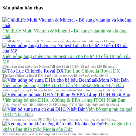
Sản phẩm bán chạy
ChildLife Multi Vitamin & Mineral - Bổ sung vitamin và khoáng
chất
ChildLife Multi Vitamin & Mineral cung cấp đầy đủ các loại vitamin và khoáng...
Viên uống tăng chiều cao Nubest Tall cho bé từ 10 đến 18 tuổi của
Mỹ
Viên uống tăng chiều cao Nubest Tall cho bé từ 10 đến 18 tuổi của Mỹ Bổ sung...
Tảo Lục Chlorella Royal DX
Tảo Lục Chlorella Royal DX là một loài vi tảo cực kỳ quý giá, chứa đầy đủ...
Viên uống bổ sung DHA cho bà bầu BeanStalkMom Nhật Bản
Viên uống bổ sung DHA cho bà bầu BeanStalkMom Nhật Bản bổ sung DHA cần thiết...
Viên uống bổ não DHA 1000mg & EPA 14mg ITOH Nhật Bản
Viên uống bổ não DHA 1000mg & EPA 14mg ITOH Nhật Bản chiết xuất từ dầu cá,...
Viên bổ sung rau củ quả
DHC Nhật Bản
Viên bổ sung rau củ quả DHC Nhật Bản giúp bổ sung 32 loại rau, củ, quả cùng...
Kẹo ngậm ho
khản tiếng thảo mộc Ricola của Đức
Mỗi viên kẹo Ricola là sự kết hợp hài hòa của 13 loại thảo mộc thiên nhiên...