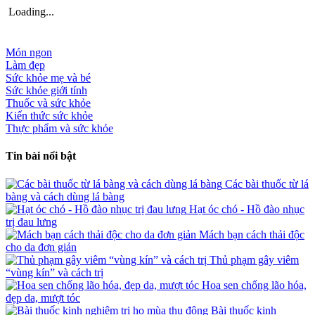
Loading...
Món ngon
Làm đẹp
Sức khỏe mẹ và bé
Sức khỏe giới tính
Thuốc và sức khỏe
Kiến thức sức khỏe
Thực phẩm và sức khỏe
Tin bài nổi bật
Các bài thuốc từ lá
bàng và cách dùng lá bàng
Hạt óc chó - Hồ đào nhục
trị đau lưng
Mách bạn cách thải độc
cho da đơn giản
Thủ phạm gây viêm
“vùng kín” và cách trị
Hoa sen chống lão hóa,
đẹp da, mượt tóc
Bài thuốc kinh