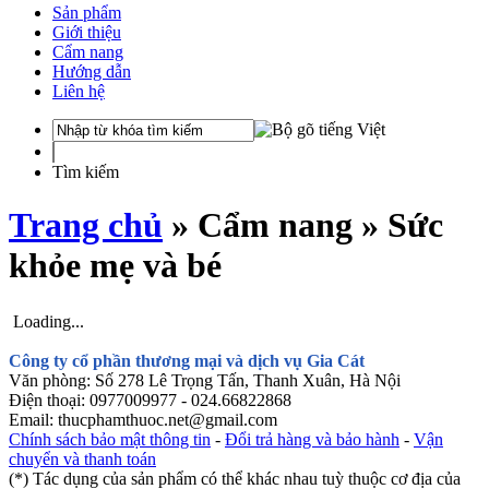
Sản phẩm
Giới thiệu
Cẩm nang
Hướng dẫn
Liên hệ
Tìm kiếm
Trang chủ
» Cẩm nang » Sức
khỏe mẹ và bé
Loading...
Công ty cổ phần thương mại và dịch vụ Gia Cát
Văn phòng: Số 278 Lê Trọng Tấn, Thanh Xuân, Hà Nội
Điện thoại: 0977009977 - 024.66822868
Email: thucphamthuoc.net@gmail.com
Chính sách bảo mật thông tin
-
Đổi trả hàng và bảo hành
-
Vận
chuyển và thanh toán
(*) Tác dụng của sản phẩm có thể khác nhau tuỳ thuộc cơ địa của