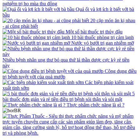
nghiệm trị ho mùa thu đông
Quả ổi và lợi ích ít biết với bà
bầu
20 cặp món ăn kị nhau
- ai cũng phải biết
Một số bài thuốc trị thủy đậu
10 bài thuốc phòng trị cảm lạnh
Nước vỏ bưởi trị gan nhiễm mỡ
Nhiều bệnh nhân ung thư bỏ qua thứ lá thần dược cực kỳ rẻ tiền
này
Công dụng điều
trị bệnh tuyệt vời của quả mướp
Các biện pháp kiểm soát
xuất tinh sớm
5
bài thuốc đơn giản và rẻ tiền điều trị bệnh sỏi thận và sỏi mật
Thực phẩm chức năng là gì ?