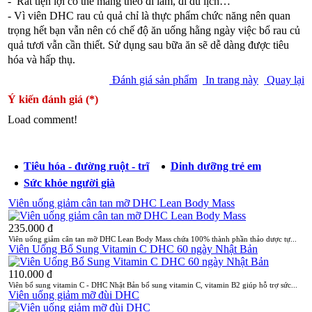
- Rất tiện lợi có thể mang theo đi làm, đi du lịch…
- Vì viên DHC rau củ quả chỉ là thực phẩm chức năng nên quan
trọng hết bạn vẫn nên có chế độ ăn uống hằng ngày việc bổ rau củ
quả tươi vẫn cần thiết. Sử dụng sau bữa ăn sẽ dễ dàng được tiêu
hóa và hấp thụ.
Đánh giá sản phẩm
In trang này
Quay lại
Ý kiến đánh giá (*)
Load comment!
Danh mục sản phẩm có thể bạn quan tâm
Tiêu hóa - đường ruột - trĩ
Dinh dưỡng trẻ em
Sức khỏe người già
Viên uống giảm cân tan mỡ DHC Lean Body Mass
235.000 đ
Viên uống giảm cân tan mỡ DHC Lean Body Mass chứa 100% thành phần thảo dược tự...
Viên Uống Bổ Sung Vitamin C DHC 60 ngày Nhật Bản
110.000 đ
Viên bổ sung vitamin C - DHC Nhật Bản bổ sung vitamin C, vitamin B2 giúp hỗ trợ sức...
Viên uống giảm mỡ đùi DHC