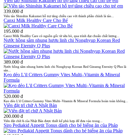
Viên tảo Shinshin Kakumei hỗ trợ tăng chiều cao cho trẻ em
339.000 đ
Viên tảo Shinshin Kakumei hỗ trợ tăng chiều cao với thành phần chính là tảo...
Canxi Milk Healthy Care Cho Bé
195.000 đ
Canxi Milk Healthy Care có nguồn gốc từ sữa bò, qua trình đạt chuẩn chất lượng...
Nước hồng sâm nhung hươu linh chi Nonghyup Korean Red
Ginseng Eternity Q Plus
389.000 đ
Nước hồng sâm nhung hươu linh chi Nonghyup Korean Red Ginseng Eternity Q Plus là
sản...
Kẹo dẻo L'il Critters Gummy Vites Multi–Vitamin & Mineral
Formula
520.000 đ
Kẹo dẻo L'il Critters Gummy Vites Multi–Vitamin & Mineral Formula hoàn toàn không...
Viên đặt trĩ chữ A Nhật Bản
200.000 đ
Viên đặt chữ A của Nhật Bản được thiết kế phù hợp để đưa vào trong...
Siro Pediakid Appetit Tonus dành cho bé biếng ăn của Pháp