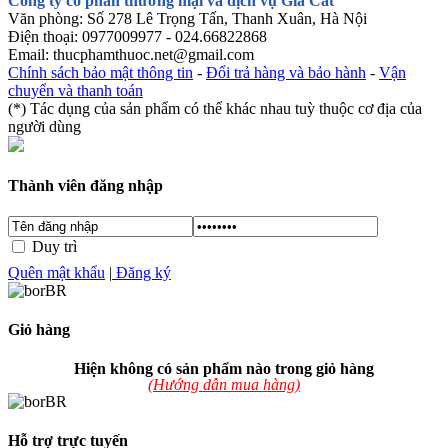
Công ty cổ phần thương mại và dịch vụ Gia Cát
Văn phòng: Số 278 Lê Trọng Tấn, Thanh Xuân, Hà Nội
Điện thoại: 0977009977 - 024.66822868
Email: thucphamthuoc.net@gmail.com
Chính sách bảo mật thông tin
-
Đổi trả hàng và bảo hành
-
Vận
chuyển và thanh toán
(*) Tác dụng của sản phẩm có thể khác nhau tuỳ thuộc cơ địa của
người dùng
Thành viên đăng nhập
Đăng nhập
Duy trì
Quên mật khẩu
|
Đăng ký
Giỏ hàng
Hiện không có sản phẩm nào trong giỏ hàng
(Hướng dẫn mua hàng)
Hỗ trợ trực tuyến