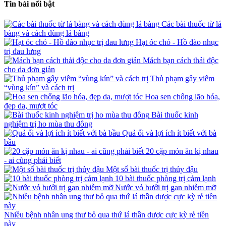
Tin bài nổi bật
Các bài thuốc từ lá
bàng và cách dùng lá bàng
Hạt óc chó - Hồ đào nhục
trị đau lưng
Mách bạn cách thải độc
cho da đơn giản
Thủ phạm gây viêm
“vùng kín” và cách trị
Hoa sen chống lão hóa,
đẹp da, mượt tóc
Bài thuốc kinh
nghiệm trị ho mùa thu đông
Quả ổi và lợi ích ít biết với bà
bầu
20 cặp món ăn kị nhau
- ai cũng phải biết
Một số bài thuốc trị thủy đậu
10 bài thuốc phòng trị cảm lạnh
Nước vỏ bưởi trị gan nhiễm mỡ
Nhiều bệnh nhân ung thư bỏ qua thứ lá thần dược cực kỳ rẻ tiền
này