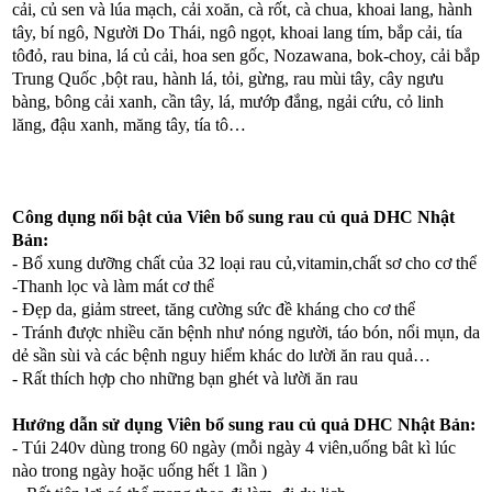
cải, củ sen và lúa mạch, cải xoăn, cà rốt, cà chua, khoai lang, hành
tây, bí ngô, Người Do Thái, ngô ngọt, khoai lang tím, bắp cải, tía
tôđỏ, rau bina, lá củ cải, hoa sen gốc, Nozawana, bok-choy, cải bắp
Trung Quốc ,bột rau, hành lá, tỏi, gừng, rau mùi tây, cây ngưu
bàng, bông cải xanh, cần tây, lá, mướp đắng, ngải cứu, cỏ linh
lăng, đậu xanh, măng tây, tía tô…
Công dụng nổi bật của Viên bổ sung rau củ quả DHC Nhật
Bản:
- Bổ xung dưỡng chất của 32 loại rau củ,vitamin,chất sơ cho cơ thể
-Thanh lọc và làm mát cơ thể
- Đẹp da, giảm street, tăng cường sức đề kháng cho cơ thể
- Tránh được nhiều căn bệnh như nóng người, táo bón, nổi mụn, da
dẻ sần sùi và các bệnh nguy hiểm khác do lười ăn rau quả…
- Rất thích hợp cho những bạn ghét và lười ăn rau
Hướng dẫn sử dụng Viên bổ sung rau củ quả DHC Nhật Bản:
- Túi 240v dùng trong 60 ngày (mỗi ngày 4 viên,uống bât kì lúc
nào trong ngày hoặc uống hết 1 lần )