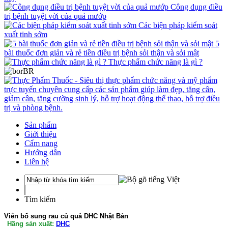
Công dụng điều
trị bệnh tuyệt vời của quả mướp
Các biện pháp kiểm soát
xuất tinh sớm
5
bài thuốc đơn giản và rẻ tiền điều trị bệnh sỏi thận và sỏi mật
Thực phẩm chức năng là gì ?
Sản phẩm
Giới thiệu
Cẩm nang
Hướng dẫn
Liên hệ
Tìm kiếm
Viên bổ sung rau củ quả DHC Nhật Bản
Hãng sản xuất:
DHC