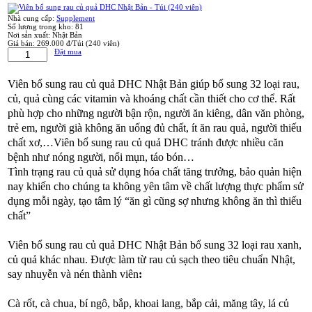
Nhà cung cấp:
Supplement
Số lượng trong kho:
81
Nơi sản xuất:
Nhật Bản
Giá bán:
269.000 đ/Túi (240 viên)
Đặt mua
Viên bổ sung rau củ quả DHC Nhật Bản giúp bổ sung 32 loại rau,
củ, quả cùng các vitamin và khoáng chất cần thiết cho cơ thể. Rất
phù hợp cho những người bận rộn, người ăn kiêng, dân văn phòng,
trẻ em, người già không ăn uống đủ chất, ít ăn rau quả, người thiếu
chất xơ,…Viên bổ sung rau củ quả DHC tránh được nhiều căn
bệnh như nóng người, nổi mụn, táo bón…
Tình trạng rau củ quả sử dụng hóa chất tăng trưởng, bảo quản hiện
nay khiến cho chúng ta không yên tâm về chất lượng thực phẩm sử
dụng mỗi ngày, tạo tâm lý “ăn gì cũng sợ nhưng không ăn thì thiếu
chất”
Viên bổ sung rau củ quả DHC Nhật Bản bổ sung 32 loại rau xanh,
củ quả khác nhau. Được làm từ rau củ sạch theo tiêu chuẩn Nhật,
say nhuyễn và nén thành viên
:
Cà rốt, cà chua, bí ngô, bắp, khoai lang, bắp cải, măng tây, lá củ