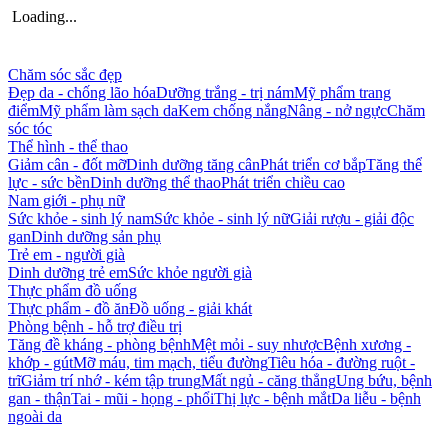
Loading...
Chăm sóc sắc đẹp
Đẹp da - chống lão hóa
Dưỡng trắng - trị nám
Mỹ phẩm trang
điểm
Mỹ phẩm làm sạch da
Kem chống nắng
Nâng - nở ngực
Chăm
sóc tóc
Thể hình - thể thao
Giảm cân - đốt mỡ
Dinh dưỡng tăng cân
Phát triển cơ bắp
Tăng thể
lực - sức bền
Dinh dưỡng thể thao
Phát triển chiều cao
Nam giới - phụ nữ
Sức khỏe - sinh lý nam
Sức khỏe - sinh lý nữ
Giải rượu - giải độc
gan
Dinh dưỡng sản phụ
Trẻ em - người già
Dinh dưỡng trẻ em
Sức khỏe người già
Thực phẩm đồ uống
Thực phẩm - đồ ăn
Đồ uống - giải khát
Phòng bệnh - hỗ trợ điều trị
Tăng đề kháng - phòng bệnh
Mệt mỏi - suy nhược
Bệnh xương -
khớp - gút
Mỡ máu, tim mạch, tiểu đường
Tiêu hóa - đường ruột -
trĩ
Giảm trí nhớ - kém tập trung
Mất ngủ - căng thẳng
Ung bứu, bệnh
gan - thận
Tai - mũi - họng - phổi
Thị lực - bệnh mắt
Da liễu - bệnh
ngoài da