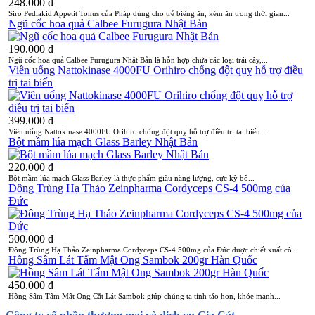
248.000 đ
Siro Pediakid Appetit Tonus của Pháp dùng cho trẻ biếng ăn, kém ăn trong thời gian...
Ngũ cốc hoa quả Calbee Furugura Nhật Bản
190.000 đ
Ngũ cốc hoa quả Calbee Furugura Nhật Bản là hỗn hợp chứa các loại trái cây,...
Viên uống Nattokinase 4000FU Orihiro chống đột quỵ hỗ trợ điều
trị tai biến
399.000 đ
Viên uống Nattokinase 4000FU Orihiro chống đột quỵ hỗ trợ điều trị tai biến...
Bột mầm lúa mạch Glass Barley Nhật Bản
220.000 đ
Bột mầm lúa mạch Glass Barley là thực phẩm giàu năng lượng, cực kỳ bổ...
Đông Trùng Hạ Thảo Zeinpharma Cordyceps CS-4 500mg của
Đức
500.000 đ
Đông Trùng Hạ Thảo Zeinpharma Cordyceps CS-4 500mg của Đức được chiết xuất cô...
Hồng Sâm Lát Tẩm Mật Ong Sambok 200gr Hàn Quốc
450.000 đ
Hồng Sâm Tẩm Mật Ong Cắt Lát Sambok giúp chúng ta tỉnh táo hơn, khỏe mạnh...