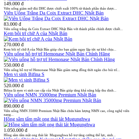
149.000 đ
Viên uống giảm mỡ đùi DHC được chiết xuất 100% từ thành phần thảo dược...
Viên Uống Trắng Da Coix Extract DHC Nhật Bản
83.000 đ
Viên uống trắng da Coix Extract DHC Nhật Bản với thành phần chính được chiết...
Kem bôi trĩ chữ A của Nhật Bản
270.000 đ
Kem bôi trĩ chữ A của Nhật Bản giúp cho bạn giảm ngay lập tức sự khó chịu...
Viên uống hỗ trợ trĩ Hemonase Nhật Bản Chính Hãng
550.000 đ
Viên uống hỗ trợ trĩ Hemonase Nhật Bản giảm sưng đồng thời ngăn cho búi trĩ...
Men vi sinh Bifina S
520.000 đ
Bifina là men vi sinh cao cấp của Nhật Bản giúp tăng khả năng hấp thu dinh...
Viên uống NMN 35000mg Premium Nhật Bản
890.000 đ
Viên uống NMN 35000 Premium Nhật Bản chứa hàm lượng NMN cao, công nghệ viên
nang...
Hồng sâm tẩm mật ong thái lát Mugunghwa
1.050.000 đ
Hồng sâm tẩm mật ong thái lát Mugunghwa hỗ trợ tăng cường thể lực, sinh...