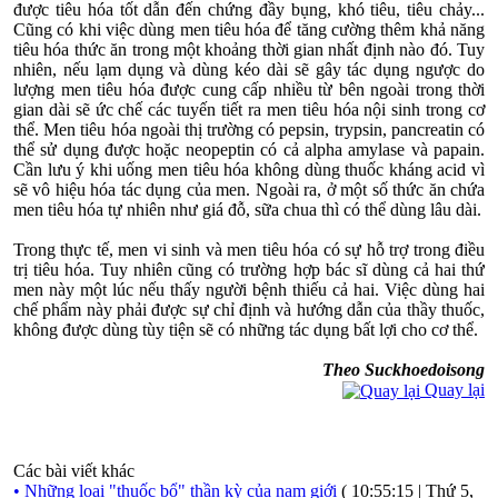
được tiêu hóa tốt dẫn đến chứng đầy bụng, khó tiêu, tiêu chảy...
Cũng có khi việc dùng men tiêu hóa để tăng cường thêm khả năng
tiêu hóa thức ăn trong một khoảng thời gian nhất định nào đó. Tuy
nhiên, nếu lạm dụng và dùng kéo dài sẽ gây tác dụng ngược do
lượng men tiêu hóa được cung cấp nhiều từ bên ngoài trong thời
gian dài sẽ ức chế các tuyến tiết ra men tiêu hóa nội sinh trong cơ
thể. Men tiêu hóa ngoài thị trường có pepsin, trypsin, pancreatin có
thể sử dụng được hoặc neopeptin có cả alpha amylase và papain.
Cần lưu ý khi uống men tiêu hóa không dùng thuốc kháng acid vì
sẽ vô hiệu hóa tác dụng của men. Ngoài ra, ở một số thức ăn chứa
men tiêu hóa tự nhiên như giá đỗ, sữa chua thì có thể dùng lâu dài.
Trong thực tế, men vi sinh và men tiêu hóa có sự hỗ trợ trong điều
trị tiêu hóa. Tuy nhiên cũng có trường hợp bác sĩ dùng cả hai thứ
men này một lúc nếu thấy người bệnh thiếu cả hai. Việc dùng hai
chế phẩm này phải được sự chỉ định và hướng dẫn của thầy thuốc,
không được dùng tùy tiện sẽ có những tác dụng bất lợi cho cơ thể.
Theo Suckhoedoisong
Quay lại
Các bài viết khác
• Những loại "thuốc bổ" thần kỳ của nam giới
( 10:55:15 | Thứ 5,