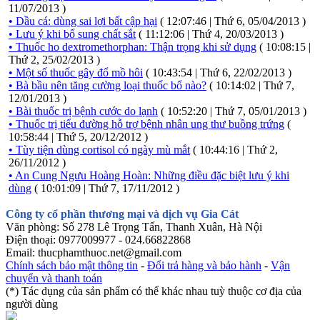
11/07/2013 )
• Dầu cá: dùng sai lợi bất cập hại
( 12:07:46 | Thứ 6, 05/04/2013 )
• Lưu ý khi bổ sung chất sắt
( 11:12:06 | Thứ 4, 20/03/2013 )
• Thuốc ho dextromethorphan: Thận trọng khi sử dụng
( 10:08:15 |
Thứ 2, 25/02/2013 )
• Một số thuốc gây đổ mồ hôi
( 10:43:54 | Thứ 6, 22/02/2013 )
• Bà bầu nên tăng cường loại thuốc bổ nào?
( 10:14:02 | Thứ 7,
12/01/2013 )
• Bài thuốc trị bệnh cước do lạnh
( 10:52:20 | Thứ 7, 05/01/2013 )
• Thuốc trị tiểu đường hỗ trợ bệnh nhân ung thư buồng trứng
(
10:58:44 | Thứ 5, 20/12/2012 )
• Tùy tiện dùng cortisol có ngày mù mắt
( 10:44:16 | Thứ 2,
26/11/2012 )
• An Cung Ngưu Hoàng Hoàn: Những điều đặc biệt lưu ý khi
dùng
( 10:01:09 | Thứ 7, 17/11/2012 )
Công ty cổ phần thương mại và dịch vụ Gia Cát
Văn phòng: Số 278 Lê Trọng Tấn, Thanh Xuân, Hà Nội
Điện thoại: 0977009977 - 024.66822868
Email: thucphamthuoc.net@gmail.com
Chính sách bảo mật thông tin
-
Đổi trả hàng và bảo hành
-
Vận
chuyển và thanh toán
(*) Tác dụng của sản phẩm có thể khác nhau tuỳ thuộc cơ địa của
người dùng