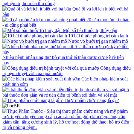
nghiệm trị ho mùa thu đông
Quả ổi và lợi ích ít biết với bà
bầu
20 cặp món ăn kị nhau
- ai cũng phải biết
Một số bài thuốc trị thủy đậu
10 bài thuốc phòng trị cảm lạnh
Nước vỏ bưởi trị gan nhiễm mỡ
Nhiều bệnh nhân ung thư bỏ qua thứ lá thần dược cực kỳ rẻ tiền
này
Công dụng điều
trị bệnh tuyệt vời của quả mướp
Các biện pháp kiểm soát
xuất tinh sớm
5
bài thuốc đơn giản và rẻ tiền điều trị bệnh sỏi thận và sỏi mật
Thực phẩm chức năng là gì ?