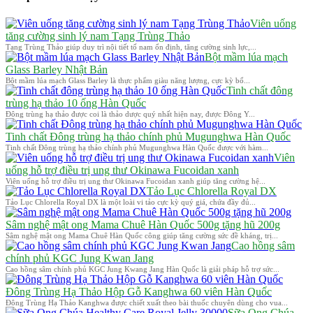
Viên uống
tăng cường sinh lý nam Tạng Trùng Thảo
Tạng Trùng Thảo giúp duy trì nội tiết tố nam ổn định, tăng cường sinh lực,...
Bột mầm lúa mạch
Glass Barley Nhật Bản
Bột mầm lúa mạch Glass Barley là thực phẩm giàu năng lượng, cực kỳ bổ...
Tinh chất đông
trùng hạ thảo 10 ống Hàn Quốc
Đông trùng hạ thảo được coi là thảo dược quý nhất hiện nay, được Đông Y...
Tinh chất Đông trùng hạ thảo chính phủ Mugunghwa Hàn Quốc
Tinh chất Đông trùng hạ thảo chính phủ Mugunghwa Hàn Quốc được với hàm...
Viên
uống hỗ trợ điều trị ung thư Okinawa Fucoidan xanh
Viên uống hỗ trợ điều trị ung thư Okinawa Fucoidan xanh giúp tăng cường hệ...
Tảo Lục Chlorella Royal DX
Tảo Lục Chlorella Royal DX là một loài vi tảo cực kỳ quý giá, chứa đầy đủ...
Sâm nghệ mật ong Mama Chuê Hàn Quốc 500g tặng hũ 200g
Sâm nghệ mật ong Mama Chuê Hàn Quốc công giúp tăng cường sức đề kháng, trị...
Cao hồng sâm
chính phủ KGC Jung Kwan Jang
Cao hồng sâm chính phủ KGC Jung Kwang Jang Hàn Quốc là giải pháp hỗ trợ sức...
Đông Trùng Hạ Thảo Hộp Gỗ Kanghwa 60 viên Hàn Quốc
Đông Trùng Hạ Thảo Kanghwa được chiết xuất theo bài thuốc chuyên dùng cho vua...
Sữa Ong Chúa