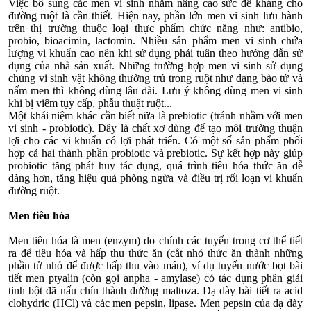
Việc bổ sung các men vi sinh nhằm nâng cao sức đề kháng cho
đường ruột là cần thiết. Hiện nay, phần lớn men vi sinh lưu hành
trên thị trường thuộc loại thực phẩm chức năng như: antibio,
probio, bioacimin, lactomin. Nhiều sản phẩm men vi sinh chứa
lượng vi khuẩn cao nên khi sử dụng phải tuân theo hướng dẫn sử
dụng của nhà sản xuất. Những trường hợp men vi sinh sử dụng
chủng vi sinh vật không thường trú trong ruột như dạng bào tử và
nấm men thì không dùng lâu dài. Lưu ý không dùng men vi sinh
khi bị viêm tụy cấp, phẫu thuật ruột...
Một khái niệm khác cần biết nữa là prebiotic (tránh nhầm với men
vi sinh - probiotic). Đây là chất xơ dùng để tạo môi trường thuận
lợi cho các vi khuẩn có lợi phát triển. Có một số sản phẩm phối
hợp cả hai thành phần probiotic và prebiotic. Sự kết hợp này giúp
probiotic tăng phát huy tác dụng, quá trình tiêu hóa thức ăn dễ
dàng hơn, tăng hiệu quả phòng ngừa và điều trị rối loạn vi khuẩn
đường ruột.
Men tiêu hóa
Men tiêu hóa là men (enzym) do chính các tuyến trong cơ thể tiết
ra để tiêu hóa và hấp thu thức ăn (cắt nhỏ thức ăn thành những
phần tử nhỏ để được hấp thu vào máu), ví dụ tuyến nước bọt bài
tiết men ptyalin (còn gọi anpha - amylase) có tác dụng phân giải
tinh bột đã nấu chín thành đường maltoza. Dạ dày bài tiết ra acid
clohydric (HCl) và các men pepsin, lipase. Men pepsin của dạ dày