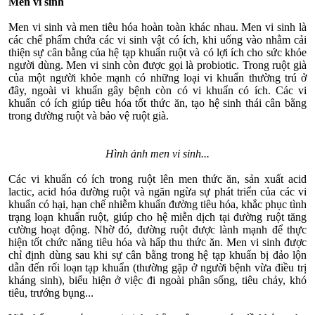
Men vi sinh
Men vi sinh và men tiêu hóa hoàn toàn khác nhau. Men vi sinh là
các chế phẩm chứa các vi sinh vật có ích, khi uống vào nhằm cải
thiện sự cân bằng của hệ tạp khuẩn ruột và có lợi ích cho sức khỏe
người dùng. Men vi sinh còn được gọi là probiotic. Trong ruột già
của một người khỏe mạnh có những loại vi khuẩn thường trú ở
đây, ngoài vi khuẩn gây bệnh còn có vi khuẩn có ích. Các vi
khuẩn có ích giúp tiêu hóa tốt thức ăn, tạo hệ sinh thái cân bằng
trong đường ruột và bảo vệ ruột già.
Hình ảnh men vi sinh...
Các vi khuẩn có ích trong ruột lên men thức ăn, sản xuất acid
lactic, acid hóa đường ruột và ngăn ngừa sự phát triển của các vi
khuẩn có hại, hạn chế nhiễm khuẩn đường tiêu hóa, khắc phục tình
trạng loạn khuẩn ruột, giúp cho hệ miễn dịch tại đường ruột tăng
cường hoạt động. Nhờ đó, đường ruột được lành mạnh để thực
hiện tốt chức năng tiêu hóa và hấp thu thức ăn. Men vi sinh được
chỉ định dùng sau khi sự cân bằng trong hệ tạp khuẩn bị đảo lộn
dẫn đến rối loạn tạp khuẩn (thường gặp ở người bệnh vừa điều trị
kháng sinh), biểu hiện ở việc đi ngoài phân sống, tiêu chảy, khó
tiêu, trướng bụng...