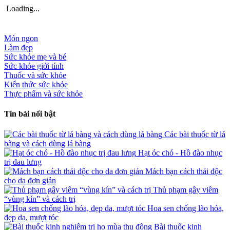
Loading...
Món ngon
Làm đẹp
Sức khỏe mẹ và bé
Sức khỏe giới tính
Thuốc và sức khỏe
Kiến thức sức khỏe
Thực phẩm và sức khỏe
Tin bài nổi bật
Các bài thuốc từ lá
bàng và cách dùng lá bàng
Hạt óc chó - Hồ đào nhục
trị đau lưng
Mách bạn cách thải độc
cho da đơn giản
Thủ phạm gây viêm
“vùng kín” và cách trị
Hoa sen chống lão hóa,
đẹp da, mượt tóc
Bài thuốc kinh