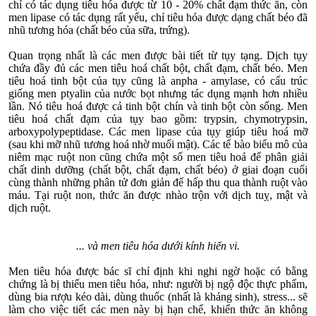
chỉ có tác dụng tiêu hóa được từ 10 - 20% chất đạm thức ăn, còn
men lipase có tác dụng rất yếu, chỉ tiêu hóa được dạng chất béo đã
nhũ tương hóa (chất béo của sữa, trứng).
Quan trọng nhất là các men được bài tiết từ tụy tạng. Dịch tụy
chứa đầy đủ các men tiêu hoá chất bột, chất đạm, chất béo. Men
tiêu hoá tinh bột của tụy cũng là anpha - amylase, có cấu trúc
giống men ptyalin của nước bọt nhưng tác dụng mạnh hơn nhiều
lần. Nó tiêu hoá được cả tinh bột chín và tinh bột còn sống. Men
tiêu hoá chất đạm của tụy bao gồm: trypsin, chymotrypsin,
arboxypolypeptidase. Các men lipase của tụy giúp tiêu hoá mỡ
(sau khi mỡ nhũ tương hoá nhờ muối mật). Các tế bào biểu mô của
niêm mạc ruột non cũng chứa một số men tiêu hoá để phân giải
chất dinh dưỡng (chất bột, chất đạm, chất béo) ở giai đoạn cuối
cùng thành những phân tử đơn giản để hấp thu qua thành ruột vào
máu. Tại ruột non, thức ăn được nhào trộn với dịch tuỵ, mật và
dịch ruột.
... và men tiêu hóa dưới kính hiển vi.
Men tiêu hóa được bác sĩ chỉ định khi nghi ngờ hoặc có bằng
chứng là bị thiếu men tiêu hóa, như: người bị ngộ độc thực phẩm,
dùng bia rượu kéo dài, dùng thuốc (nhất là kháng sinh), stress... sẽ
làm cho việc tiết các men này bị hạn chế, khiến thức ăn không