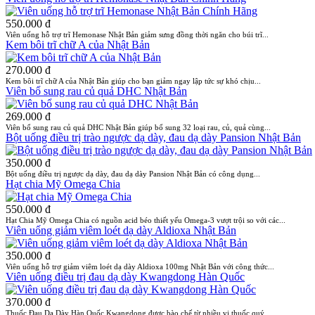
550.000 đ
Viên uống hỗ trợ trĩ Hemonase Nhật Bản giảm sưng đồng thời ngăn cho búi trĩ...
Kem bôi trĩ chữ A của Nhật Bản
270.000 đ
Kem bôi trĩ chữ A của Nhật Bản giúp cho bạn giảm ngay lập tức sự khó chịu...
Viên bổ sung rau củ quả DHC Nhật Bản
269.000 đ
Viên bổ sung rau củ quả DHC Nhật Bản giúp bổ sung 32 loại rau, củ, quả cùng...
Bột uống điều trị trào ngược dạ dày, đau dạ dày Pansion Nhật Bản
350.000 đ
Bột uống điều trị ngược dạ dày, đau dạ dày Pansion Nhật Bản có công dụng...
Hạt chia Mỹ Omega Chia
550.000 đ
Hạt Chia Mỹ Omega Chia có nguồn acid béo thiết yếu Omega-3 vượt trội so với các...
Viên uống giảm viêm loét dạ dày Aldioxa Nhật Bản
350.000 đ
Viên uống hỗ trợ giảm viêm loét dạ dày Aldioxa 100mg Nhật Bản với công thức...
Viên uống điều trị đau dạ dày Kwangdong Hàn Quốc
370.000 đ
Thuốc Đau Dạ Dày Hàn Quốc Kwangdong được bào chế từ nhiều vị thuốc quý...