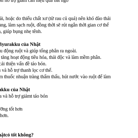
òn hỗ trợ giảm cân hiệu quả bất ngờ
ải, hoặc do thiếu chất xơ (từ rau củ quả) nên khó đào thải
ng, làm sạch ruột, đồng thời sẽ rút ngắn thời gian cơ thể
a, giúp bụng nhẹ tênh.
 Byurakku của Nhật
hu động ruột và giúp tống phân ra ngoài.
 tăng hoạt động tiêu hóa, thải độc và làm mềm phân.
cải thiện vấn đề táo bón.
 và hỗ trợ thanh lọc cơ thể.
m thuốc nhuận tràng thẩm thấu, hút nước vào ruột để làm
akku của Nhật
và hỗ trợ giảmt táo bón
ưỡng tốt hơn
 hơn.
ậtcó tốt không?