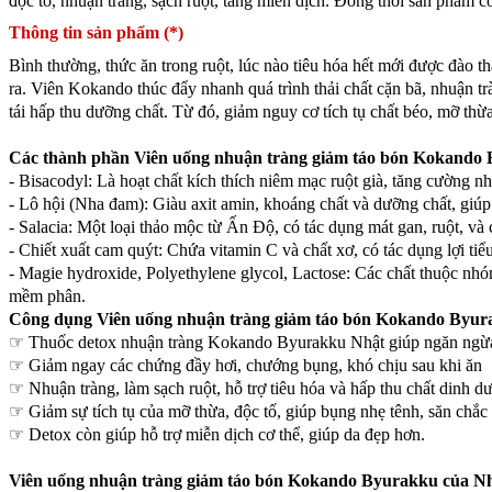
độc tố, nhuận tràng, sạch ruột, tăng miễn dịch. Đồng thời sản phẩm c
Thông tin sản phẩm (*)
Bình thường, thức ăn trong ruột, lúc nào tiêu hóa hết mới được đào th
ra. Viên Kokando thúc đẩy nhanh quá trình thải chất cặn bã, nhuận trà
tái hấp thu dưỡng chất. Từ đó, giảm nguy cơ tích tụ chất béo, mỡ thừ
Các thành phần Viên uống nhuận tràng giảm táo bón Kokando
- Bisacodyl: Là hoạt chất kích thích niêm mạc ruột già, tăng cường n
- Lô hội (Nha đam): Giàu axit amin, khoáng chất và dưỡng chất, giúp
- Salacia: Một loại thảo mộc từ Ấn Độ, có tác dụng mát gan, ruột, và 
- Chiết xuất cam quýt: Chứa vitamin C và chất xơ, có tác dụng lợi tiểu
- Magie hydroxide, Polyethylene glycol, Lactose: Các chất thuộc nhó
mềm phân.
Công dụng Viên uống nhuận tràng giảm táo bón Kokando Byur
☞ Thuốc detox nhuận tràng Kokando Byurakku Nhật giúp ngăn ngừa 
☞ Giảm ngay các chứng đầy hơi, chướng bụng, khó chịu sau khi ăn
☞ Nhuận tràng, làm sạch ruột, hỗ trợ tiêu hóa và hấp thu chất dinh d
☞ Giảm sự tích tụ của mỡ thừa, độc tố, giúp bụng nhẹ tênh, săn chắc
☞ Detox còn giúp hỗ trợ miễn dịch cơ thể, giúp da đẹp hơn.
Viên uống nhuận tràng giảm táo bón Kokando Byurakku của Nh