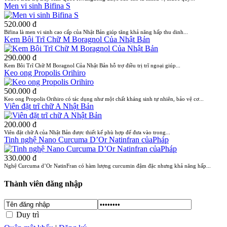
Men vi sinh Bifina S
520.000 đ
Bifina là men vi sinh cao cấp của Nhật Bản giúp tăng khả năng hấp thu dinh...
Kem Bôi Trĩ Chữ M Boragnol Của Nhật Bản
290.000 đ
Kem Bôi Trĩ Chữ M Boragnol Của Nhật Bản hỗ trợ điều trị trĩ ngoại giúp...
Keo ong Propolis Orihiro
500.000 đ
Keo ong Propolis Orihiro có tác dụng như một chất kháng sinh tự nhiên, bảo vệ cơ...
Viên đặt trĩ chữ A Nhật Bản
200.000 đ
Viên đặt chữ A của Nhật Bản được thiết kế phù hợp để đưa vào trong...
Tinh nghệ Nano Curcuma D’Or Natinfran củaPháp
330.000 đ
Nghệ Curcuma d’Or NatinFran có hàm lượng curcumin đậm đặc nhưng khả năng hấp...
Thành viên đăng nhập
Duy trì