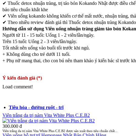
✔ Thuốc detox nhuận tràng, trị táo bón Kokando Nhật được điều chế 
bảo tiêu chuẩn khắt khe
✔ Viên uống kokando không khiến cơ thể mất nước, nhuận tràng, thải
✔ Theo nhiều review đánh giá thì Thuốc detox nhuận tràng Kokando 
Hướng dẫn sử dụng Viên uống nhuận tràng giảm táo bón Koka
Người từ 11 - 15 tuổi: Uống 1 - 2 viên/lần/ngày.
Trên 15 tuổi: Uống 2 - 3 viên/lần/ngày.
Tốt nhất nên uống vào buổi tối trước khi ngủ.
+ Không dùng cho trẻ dưới 11 tuổi.
+ Phụ nữ mang thai, cho con bú nên tham khảo ý kiến bác sĩ trước kh
Ý kiến đánh giá (*)
Load comment!
Danh mục sản phẩm có thể bạn quan tâm
Tiêu hóa - đường ruột - trĩ
Viên trắng da trị nám Vita White Plus C.E.B2
300.000 đ
Viên trắng da trị nám Vita White Plus C.E.B2 được sản xuất theo tiêu chuẩn chất...
Viên uống hỗ trợ trĩ Hemonase Nhật Bản Chính Hãng