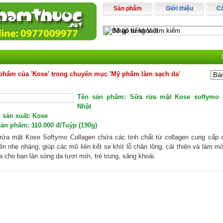
Sản phẩm
Giới thiệu
C
phẩm của 'Kose' trong chuyên mục 'Mỹ phẩm làm sạch da'
Tên sản phẩm:
Sữa rửa mặt Kose softymo 
Nhật
 sản xuất:
Kose
sản phẩm: 110.000 đ/Tuýp (190g)
rửa mặt Kose Softymo Collagen chứa các tinh chất từ collagen cung cấp 
ên nhẹ nhàng, giúp các mô liên kết se khít lỗ chân lông, cải thiện và làm mờ
a cho bạn làn sóng da tươi mới, trẻ trung, sảng khoái.