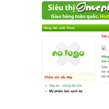
Hãng sản xuất: Kose
Sản 
Hãng
Giá 
Sữa 
trở n
tạo d
Chăm sóc sắc đẹp
Đẹp da - chống lão hóa
Mỹ phẩm làm sạch da