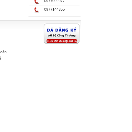
0977009977
0977144355
toán
g