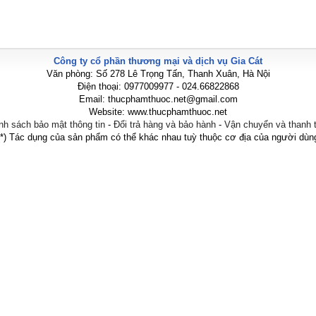
Công ty cổ phần thương mại và dịch vụ Gia Cát
Văn phòng: Số 278 Lê Trọng Tấn, Thanh Xuân, Hà Nội
Điện thoại: 0977009977 - 024.66822868
Email: thucphamthuoc.net@gmail.com
Website: www.thucphamthuoc.net
nh sách bảo mật thông tin
-
Đổi trả hàng và bảo hành
-
Vận chuyển và thanh 
(*) Tác dụng của sản phẩm có thể khác nhau tuỳ thuộc cơ địa của người dùn