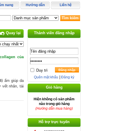
ẩm nang
Hướng dẫn
Liên hệ
Tìm kiếm
Thành viên đăng nhập
Quay lại
collagen của
Duy trì
Đăng nhập
|
Quên mật khẩu
Đăng ký
độ ẩm giúp da
 vết nhăn, tái
Giỏ hàng
Hiện không có sản phẩm
nào trong giỏ hàng
(Hướng dẫn mua hàng)
Hỗ trợ trực tuyến