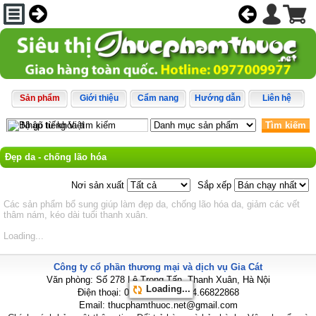
Sản phẩm
Giới thiệu
Cẩm nang
Hướng dẫn
Liên hệ
Tìm kiếm
Đẹp da - chống lão hóa
Nơi sản xuất
Sắp xếp
Các sản phẩm bổ sung giúp làm đẹp da, chống lão hóa da, giảm các vết
thâm nám, kéo dài tuổi thanh xuân.
Loading...
Công ty cổ phần thương mại và dịch vụ Gia Cát
Văn phòng: Số 278 Lê Trọng Tấn, Thanh Xuân, Hà Nội
Loading...
Điện thoại: 0977009977 - 024.66822868
Email: thucphamthuoc.net@gmail.com